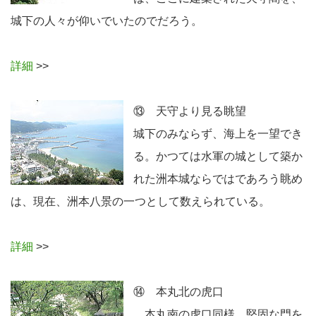
城下の人々が仰いでいたのでだろう。
詳細
>>
⑬ 天守より見る眺望
城下のみならず、海上を一望でき
る。かつては水軍の城として築か
れた洲本城ならではであろう眺め
は、現在、洲本八景の一つとして数えられている。
詳細
>>
⑭ 本丸北の虎口
本丸南の虎口同様、堅固な門を