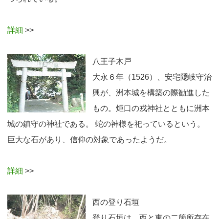
詳細
>>
八王子木戸
大永６年（1526）、安宅隠岐守治
興が、洲本城を構築の際勧進した
もの。炬口の戎神社とともに洲本
城の鎮守の神社である。 蛇の神様を祀っているという。
巨大な石があり、信仰の対象であったようだ。
詳細
>>
西の登り石垣
登り石垣は、西と東の二箇所存在