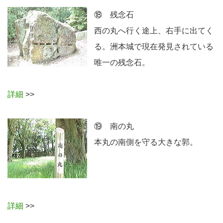
⑱ 残念石
西の丸へ行く途上、右手に出てく
る。洲本城で現在発見されている
唯一の残念石。
詳細
>>
⑲ 南の丸
本丸の南側を守る大きな郭。
詳細
>>