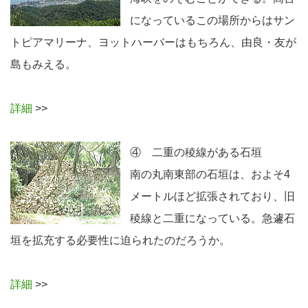
になっているこの場所からはサン
トピアマリーナ、ヨットハーバーはもちろん、由良・友が
島もみえる。
詳細
>>
④ 二重の稜線がある石垣
南の丸南東部の石垣は、およそ4
メートルほど拡張されており、旧
稜線と二重になっている。急遽石
垣を拡充する必要性に迫られたのだろうか。
詳細
>>