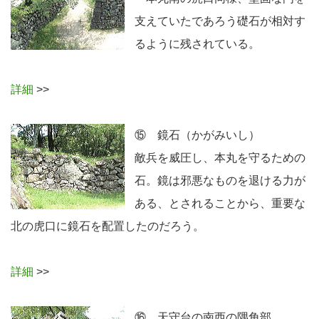
支えていたであろう礎石が相対す
るように残されている。
詳細
>>
⑮ 鏡石（かがみいし）
敵兵を威圧し、本丸を守るための
石。鏡は邪悪なものを退ける力が
ある、とされることから、重要な
北の虎口に鏡石を配置したのだろう。
詳細
>>
⑯ 天守台の南西の隅角部