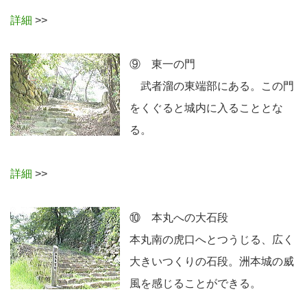
詳細
>>
⑨ 東一の門
武者溜の東端部にある。この門
をくぐると城内に入ることとな
る。
詳細
>>
⑩ 本丸への大石段
本丸南の虎口へとつうじる、広く
大きいつくりの石段。洲本城の威
風を感じることができる。