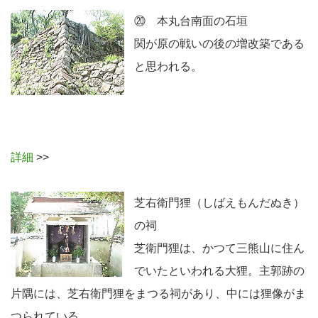
⑳ 本丸台南面の石垣
関が原の戦いの後の増改築である
と思われる。
詳細
>>
芝右衛門狸（しばえもんだぬき）
の祠
芝衛門狸は、かつて三熊山に住ん
でいたといわれる大狸。主郭跡の
片隅には、芝右衛門狸をまつる祠があり、中には狸像がま
つられている。