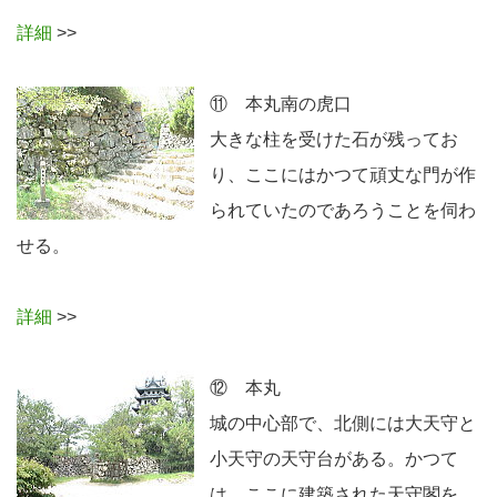
詳細
>>
⑪ 本丸南の虎口
大きな柱を受けた石が残ってお
り、ここにはかつて頑丈な門が作
られていたのであろうことを伺わ
せる。
詳細
>>
⑫ 本丸
城の中心部で、北側には大天守と
小天守の天守台がある。かつて
は、ここに建築された天守閣を、