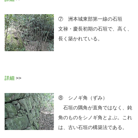
⑦ 洲本城東部第一線の石垣
文禄・慶長初期の石垣で、高く、
長く築かれている。
詳細
>>
⑧ シノギ角（ずみ）
石垣の隅角が直角ではなく、鈍
角のものをシノギ角とよぶ。これ
は、古い石垣の構築法である。